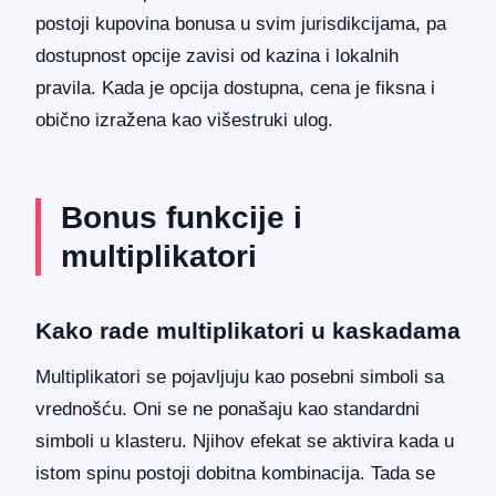
postoji kupovina bonusa u svim jurisdikcijama, pa
dostupnost opcije zavisi od kazina i lokalnih
pravila. Kada je opcija dostupna, cena je fiksna i
obično izražena kao višestruki ulog.
Bonus funkcije i
multiplikatori
Kako rade multiplikatori u kaskadama
Multiplikatori se pojavljuju kao posebni simboli sa
vrednošću. Oni se ne ponašaju kao standardni
simboli u klasteru. Njihov efekat se aktivira kada u
istom spinu postoji dobitna kombinacija. Tada se