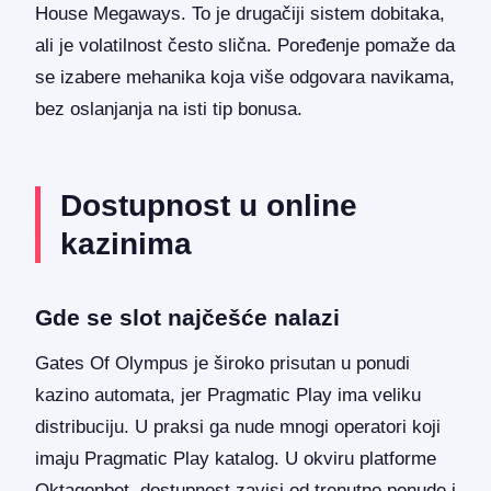
House Megaways. To je drugačiji sistem dobitaka,
ali je volatilnost često slična. Poređenje pomaže da
se izabere mehanika koja više odgovara navikama,
bez oslanjanja na isti tip bonusa.
Dostupnost u online
kazinima
Gde se slot najčešće nalazi
Gates Of Olympus je široko prisutan u ponudi
kazino automata, jer Pragmatic Play ima veliku
distribuciju. U praksi ga nude mnogi operatori koji
imaju Pragmatic Play katalog. U okviru platforme
Oktagonbet, dostupnost zavisi od trenutne ponude i