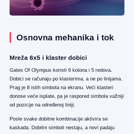
Osnovna mehanika i tok
Mreža 6x5 i klaster dobici
Gates Of Olympus koristi 6 kolona i 5 redova.
Dobici se računaju po klasterima, a ne po linijama.
Prag je 8 istih simbola na ekranu. Veći klasteri
donose veće isplate, pa je raspored simbola važniji
od pozicije na određenoj liniji.
Posle svake dobitne kombinacije aktivira se
kaskada. Dobitni simboli nestaju, a novi padaju