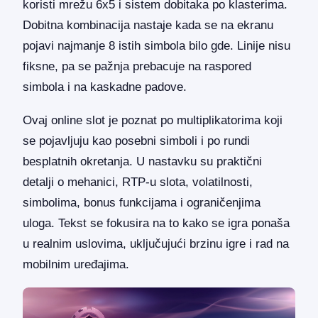
koristi mrežu 6x5 i sistem dobitaka po klasterima.
Dobitna kombinacija nastaje kada se na ekranu
pojavi najmanje 8 istih simbola bilo gde. Linije nisu
fiksne, pa se pažnja prebacuje na raspored
simbola i na kaskadne padove.
Ovaj online slot je poznat po multiplikatorima koji
se pojavljuju kao posebni simboli i po rundi
besplatnih okretanja. U nastavku su praktični
detalji o mehanici, RTP-u slota, volatilnosti,
simbolima, bonus funkcijama i ograničenjima
uloga. Tekst se fokusira na to kako se igra ponaša
u realnim uslovima, uključujući brzinu igre i rad na
mobilnim uređajima.