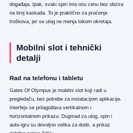
događaja. Ipak, svaki spin ima istu cenu bez obzira
na broj kaskada. To je praktično za praćenje
troškova, jer se ulog ne menja tokom okretaja.
Mobilni slot i tehnički
detalji
Rad na telefonu i tabletu
Gates Of Olympus je mobilni slot koji radi u
pregledaču, bez potrebe za instalacijom aplikacije.
Interfejs se prilagođava vertikalnom i
horizontalnom prikazu. Dugmad za ulog, spin i
auto-igru su dovoljno velika za dodir, a prikaz