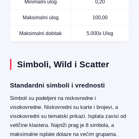
Minimalni ulog
0,20
Maksimalni ulog
100,00
Maksimalni dobitak
5.000x Ulog
Simboli, Wild i Scatter
Standardni simboli i vrednosti
Simboli su podeljeni na niskovredne i
visokovredne. Niskovredni su karte i brojevi, a
visokovredni su tematski prikazi. Isplata zavisi od
veličine klastera. Najniži prag je 8 simbola, a
maksimalne isplate dolaze na većim grupama.