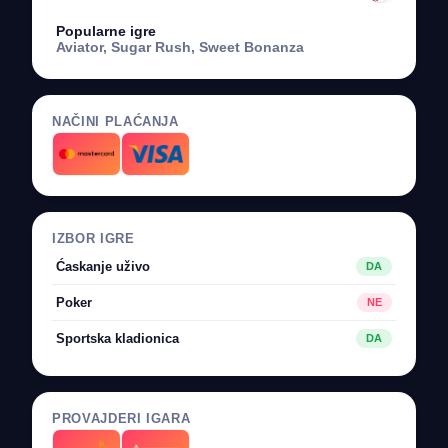
Popularne igre
Aviator, Sugar Rush, Sweet Bonanza
NAČINI PLAĆANJA
IZBOR IGRE
Ćaskanje uživo
DA
Poker
NE
Sportska kladionica
DA
PROVAJDERI IGARA